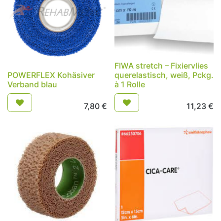
FIWA stretch – Fixiervlies
POWERFLEX Kohäsiver
querelastisch, weiß, Pckg.
Verband blau
à 1 Rolle
7,80
€
11,23
€