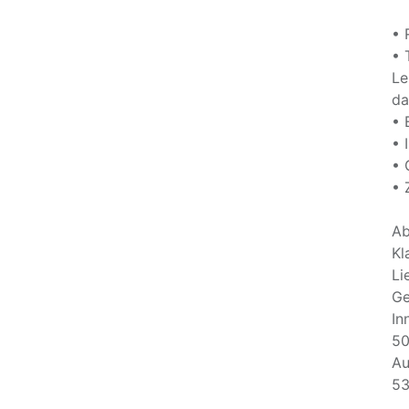
• 
• 
Le
da
• 
• 
• 
• 
Ab
Kl
Li
Ge
In
50
Au
53