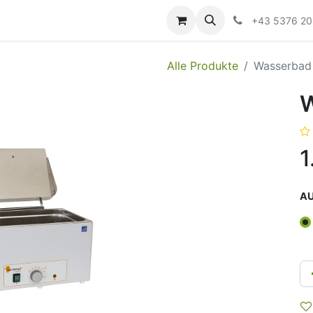
ildung
Messen/Veranstaltungen
Downloads
Hilfe
+43 5376 2
Alle Produkte
Wasserbad 
W
1
A