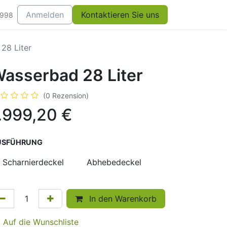
Anmelden
Kontaktieren Sie uns
0998
28 Liter
asserbad 28 Liter
(0 Rezension)
.999,20
€
USFÜHRUNG
Scharnierdeckel
Abhebedeckel
In den Warenkorb
Auf die Wunschliste