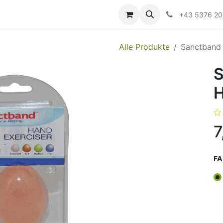
ildung
Messen/Veranstaltungen
Downloads
Hilfe
+43 5376 2
Alle Produkte
Sanctband 
S
H
7
FA