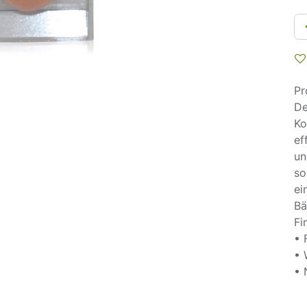
Pr
De
Ko
ef
un
so
ei
Bä
Fi
• 
• 
• 