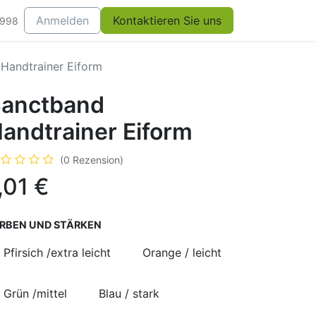
Anmelden
Kontaktieren Sie uns
0998
Handtrainer Eiform
anctband
andtrainer Eiform
(0 Rezension)
,01
€
RBEN UND STÄRKEN
Pfirsich /extra leicht
Orange / leicht
Grün /mittel
Blau / stark