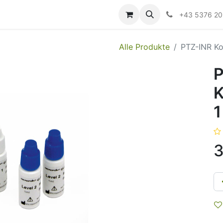
ildung
Messen/Veranstaltungen
Downloads
Hilfe
+43 5376 2
Alle Produkte
PTZ-INR Ko
P
K
1
3