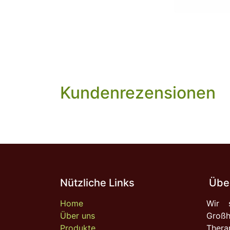
Kundenrezensionen
Nützliche Links
Über
Home
Wir s
Über uns
Großh
Produkte
Ther