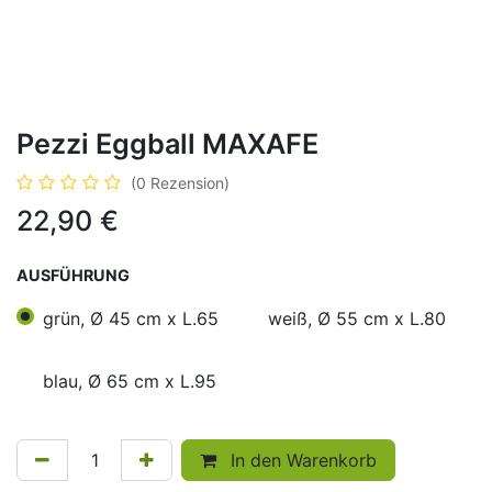
Pezzi Eggball MAXAFE
(0 Rezension)
22,90
€
AUSFÜHRUNG
grün, Ø 45 cm x L.65
weiß, Ø 55 cm x L.80
blau, Ø 65 cm x L.95
In den Warenkorb