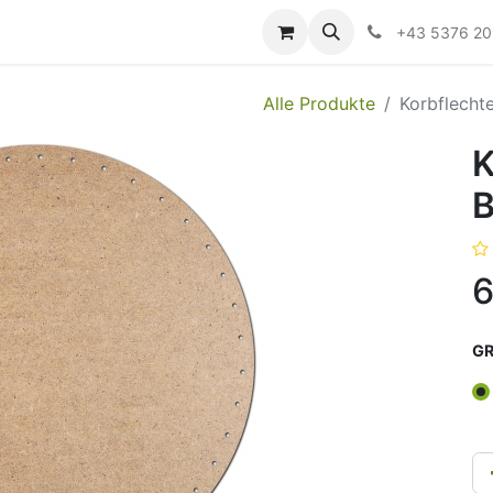
ildung
Messen/Veranstaltungen
Downloads
Hilfe
+43 5376 2
Alle Produkte
Korbflecht
K
B
6
GR