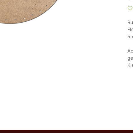
Ru
Fl
5
Ac
ge
Kl