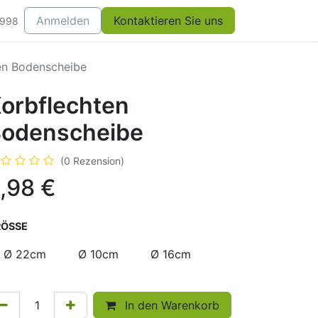
Anmelden
Kontaktieren Sie uns
0998
en Bodenscheibe
orbflechten
odenscheibe
(0 Rezension)
,98
€
ÖSSE
Ø 22cm
Ø 10cm
Ø 16cm
In den Warenkorb