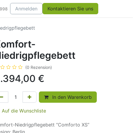
Anmelden
Kontaktieren Sie uns
0998
edrigpflegebett
omfort-
iedrigpflegebett
(0 Rezension)
.394,00
€
In den Warenkorb
Auf die Wunschliste
mfort-Niedrigpflegebett “Comforto XS”
sign: Berlin