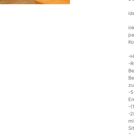
id
in
pa
Ko
-H
-R
Be
Be
zu
-5
Em
-(
-2
mi
Si