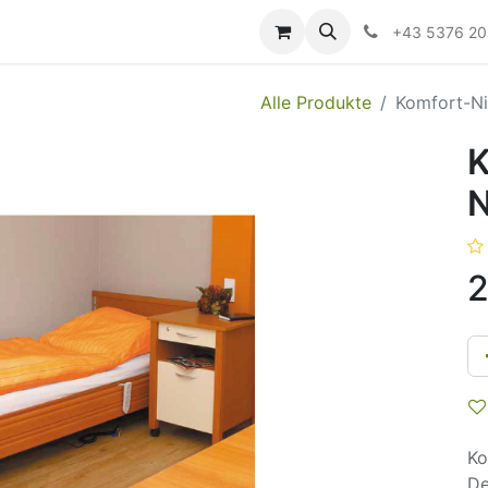
ildung
Messen/Veranstaltungen
Downloads
Hilfe
+43 5376 2
Alle Produkte
Komfort-Ni
K
N
2
Ko
De