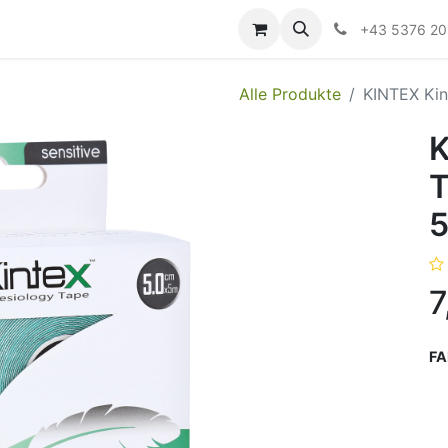
ildung
Messen/Veranstaltungen
Downloads
Hilfe
+43 5376 2
Alle Produkte
KINTEX Kin
K
T
7
FA