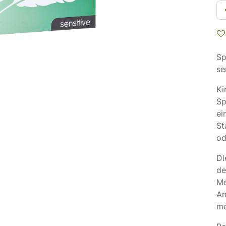
Sp
se
Ki
Sp
ei
St
od
Di
de
Me
An
me