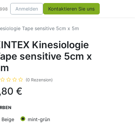
Anmelden
Kontaktieren Sie uns
0998
esiologie Tape sensitive 5cm x 5m
INTEX Kinesiologie
ape sensitive 5cm x
5m
(0 Rezension)
,80
€
RBEN
Beige
mint-grün