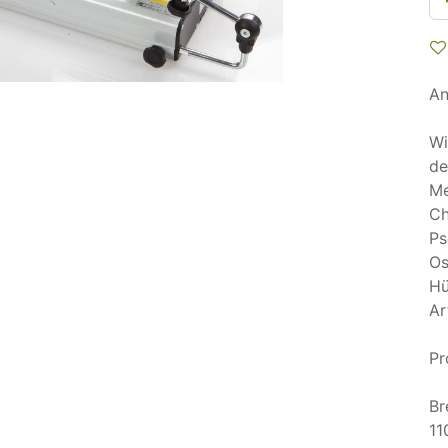
An
Wi
de
Me
Ch
Ps
Os
Hü
Ar
Pr
Br
11