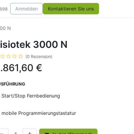
Anmelden
Kontaktieren Sie uns
0998
000 N
isiotek 3000 N
(0 Rezension)
.861,60
€
USFÜHRUNG
Start/Stop Fernbedienung
mobile Programmierungstastatur