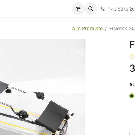
ildung
Messen/Veranstaltungen
Downloads
Hilfe
+43 5376 2
Alle Produkte
Fisiotek 3
F
3
A