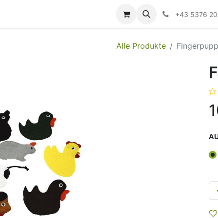
ildung
Messen/Veranstaltungen
Downloads
Hilfe
+43 5376 2
Alle Produkte
Fingerpupp
F
1
A