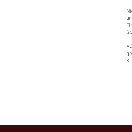
Ni
un
Fi
Sc
AC
ge
Kl