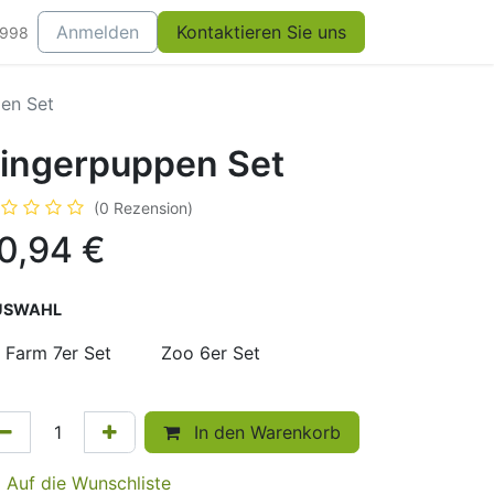
Anmelden
Kontaktieren Sie uns
0998
en Set
ingerpuppen Set
(0 Rezension)
0,94
€
USWAHL
Farm 7er Set
Zoo 6er Set
In den Warenkorb
Auf die Wunschliste