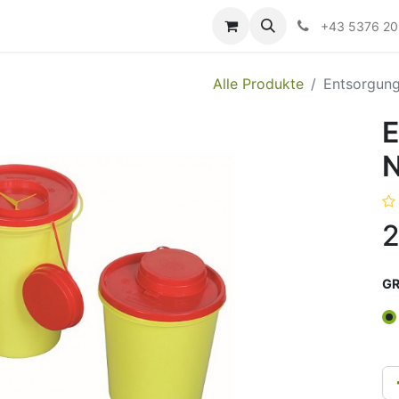
ildung
Messen/Veranstaltungen
Downloads
Hilfe
+43 5376 2
Alle Produkte
Entsorgung
E
N
2
GR