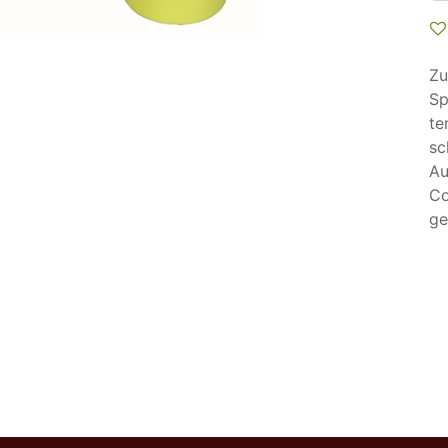
Zu
Sp
te
sc
Au
Co
ge