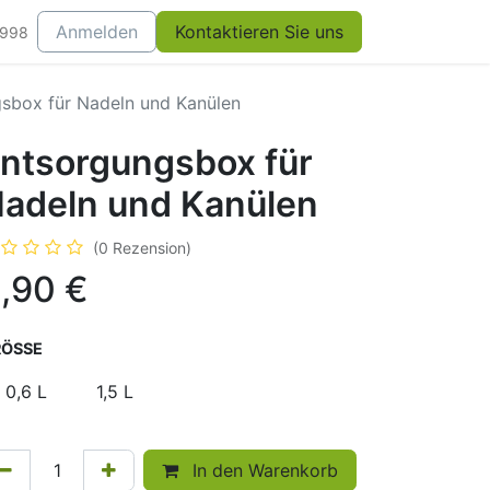
Anmelden
Kontaktieren Sie uns
0998
sbox für Nadeln und Kanülen
ntsorgungsbox für
adeln und Kanülen
(0 Rezension)
,90
€
ÖSSE
0,6 L
1,5 L
In den Warenkorb