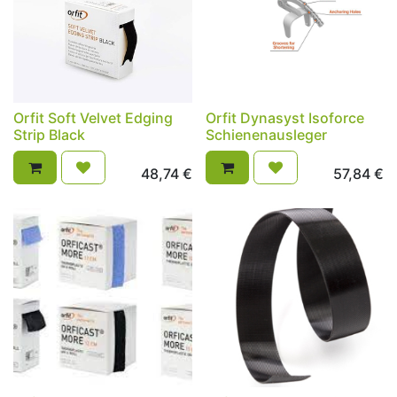
Orfit Soft Velvet Edging
Orfit Dynasyst Isoforce
Strip Black
Schienenausleger
48,74
€
57,84
€