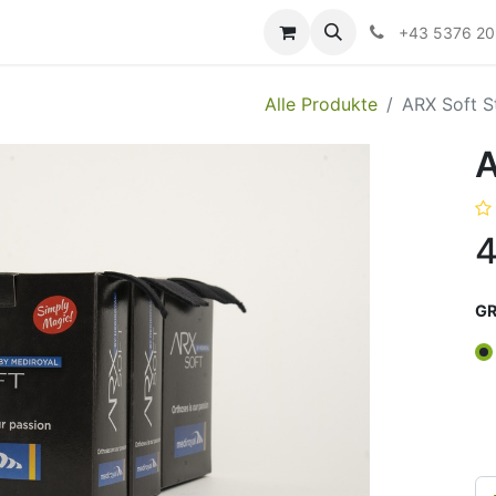
ildung
Messen/Veranstaltungen
Downloads
Hilfe
+43 5376 2
Alle Produkte
ARX Soft S
A
4
GR