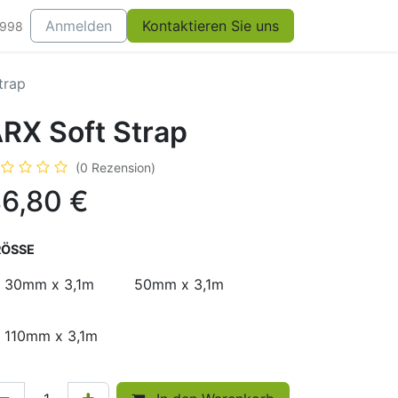
Anmelden
Kontaktieren Sie uns
0998
trap
RX Soft Strap
(0 Rezension)
6,80
€
ÖSSE
30mm x 3,1m
50mm x 3,1m
110mm x 3,1m