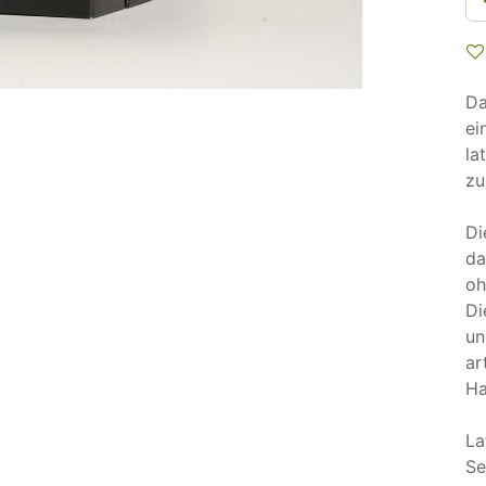
Da
ei
la
zu
Di
da
oh
Di
un
ar
Ha
La
Se