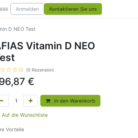
Anmelden
Kontaktieren Sie uns
0998
min D NEO Test
FIAS Vitamin D NEO
est
(0 Rezension)
96,87
€
In den Warenkorb
Auf die Wunschliste
re Vorteile