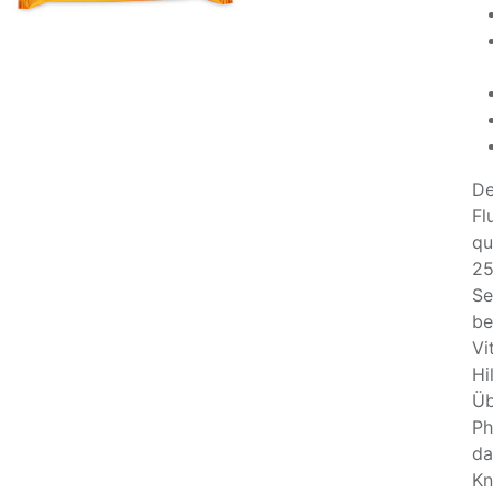
De
Fl
qu
25
Se
be
Vi
Hi
Üb
Ph
da
Kn