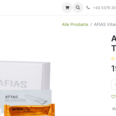
ildung
Messen/Veranstaltungen
Downloads
Hilfe
+43 5376 2
Alle Produkte
AFIAS Vita
A
T
1
Ih