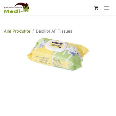
Alle Produkte
Bacillol AF Tissues