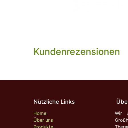
Kundenrezensionen
Nützliche Links
Über
Home
Wir s
Über uns
Großh
Produkte
Ther