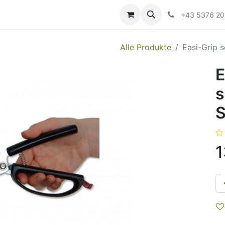
ildung
Messen/Veranstaltungen
Downloads
Hilfe
+43 5376 2
Alle Produkte
Easi-Grip 
E
s
S
1