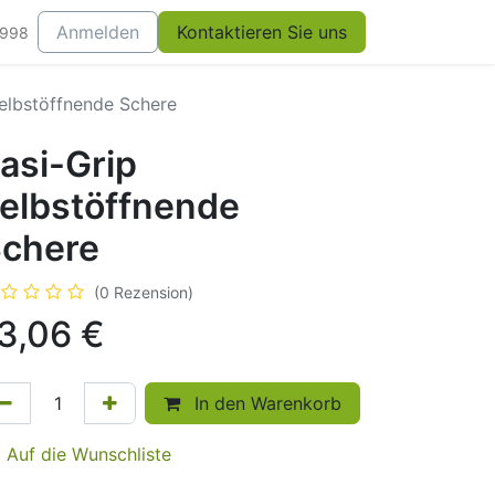
Anmelden
Kontaktieren Sie uns
0998
selbstöffnende Schere
asi-Grip
elbstöffnende
chere
(0 Rezension)
3,06
€
In den Warenkorb
Auf die Wunschliste