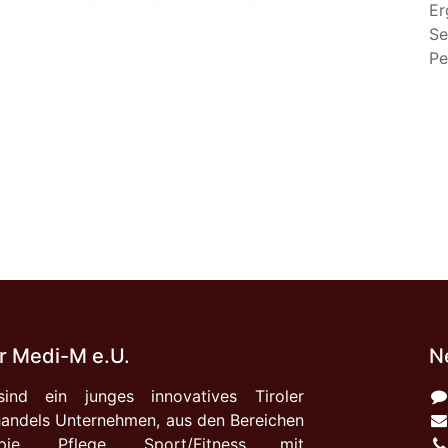
Er
Se
Pe
 Medi-M e.U.
N
ind ein junges innovatives Tiroler
andels Unternehmen, aus den Bereichen
apie, Pflege, Sport/Fitness mit