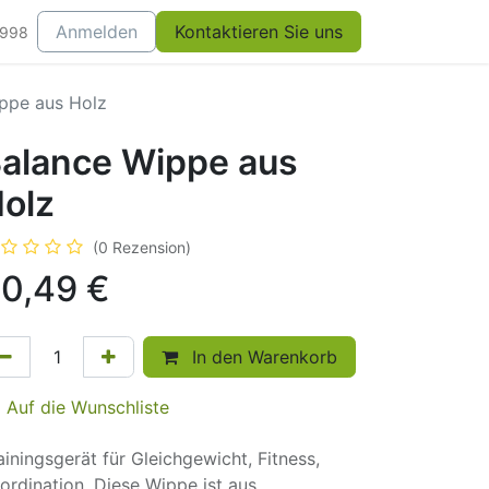
Anmelden
Kontaktieren Sie uns
0998
ppe aus Holz
alance Wippe aus
olz
(0 Rezension)
0,49
€
In den Warenkorb
Auf die Wunschliste
ainingsgerät für Gleichgewicht, Fitness,
ordination. Diese Wippe ist aus