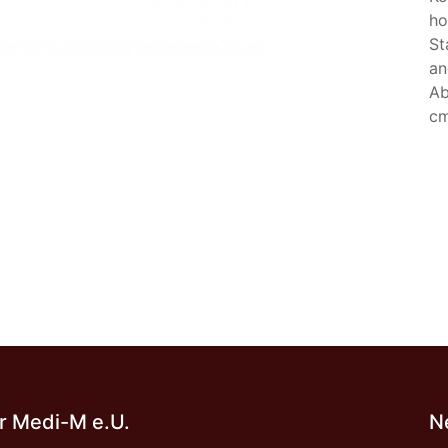
ho
St
an
Ab
cm
 Medi-M e.U.
N