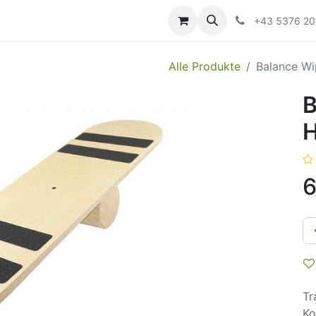
ildung
Messen/Veranstaltungen
Downloads
Hilfe
+43 5376 2
Alle Produkte
Balance Wi
B
H
6
Tr
Ko