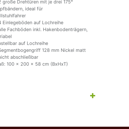
2 große Drehtüren mit je drei 175°
pfbändern, ideal für
llstuhlfahrer
4 Einlegeböden auf Lochreihe
alle Fachböden inkl. Hakenbodenträgern,
riabel
nstellbar auf Lochreihe
Segmentbogengriff 128 mm Nickel matt
nicht abschließbar
ß: 100 x 200 x 58 cm (BxHxT)