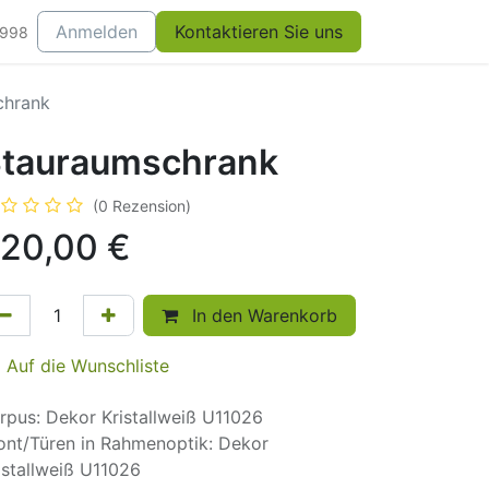
Anmelden
Kontaktieren Sie uns
0998
chrank
tauraumschrank
(0 Rezension)
20,00
€
In den Warenkorb
Auf die Wunschliste
rpus: Dekor Kristallweiß U11026
ont/Türen in Rahmenoptik: Dekor
istallweiß U11026