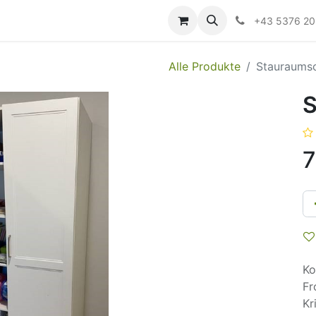
ildung
Messen/Veranstaltungen
Downloads
Hilfe
+43 5376 2
Alle Produkte
Stauraums
S
7
Ko
Fr
Kr