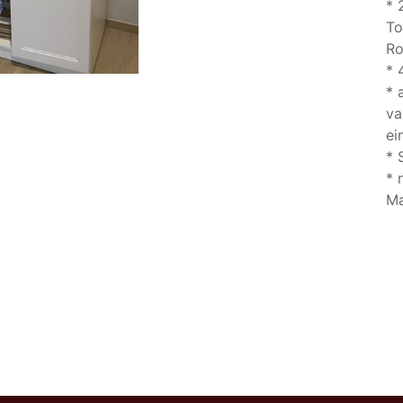
* 
To
Ro
* 
* 
va
ei
* 
* 
Ma